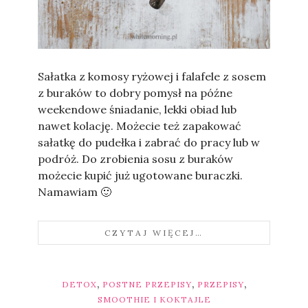
Sylwia
Sałatka z komosy ryżowej i falafele z sosem
z buraków to dobry pomysł na późne
weekendowe śniadanie, lekki obiad lub
nawet kolację. Możecie też zapakować
sałatkę do pudełka i zabrać do pracy lub w
podróż. Do zrobienia sosu z buraków
możecie kupić już ugotowane buraczki.
Namawiam 🙂
CZYTAJ WIĘCEJ…
,
,
,
DETOX
POSTNE PRZEPISY
PRZEPISY
SMOOTHIE I KOKTAJLE