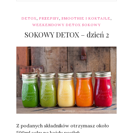
,
,
,
DETOX
PRZEPISY
SMOOTHIE I KOKTAJLE
WEEKENDOWY DETOX SOKOWY
SOKOWY DETOX – dzień 2
Sylwia
Z podanych składników otrzymasz około
500ml soku na każdy posiłek.