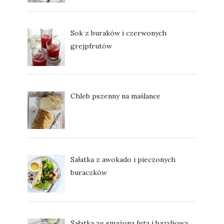
Sok z buraków i czerwonych
grejpfrutów
Chleb pszenny na maślance
Sałatka z awokado i pieczonych
buraczków
Sałatka ze smażoną fetą i bazyliową