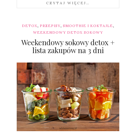
CZYTAJ WIĘCEJ…
,
,
,
DETOX
PRZEPISY
SMOOTHIE I KOKTAJLE
WEEKENDOWY DETOX SOKOWY
Weekendowy sokowy detox +
lista zakupów na 3 dni
Sylwia