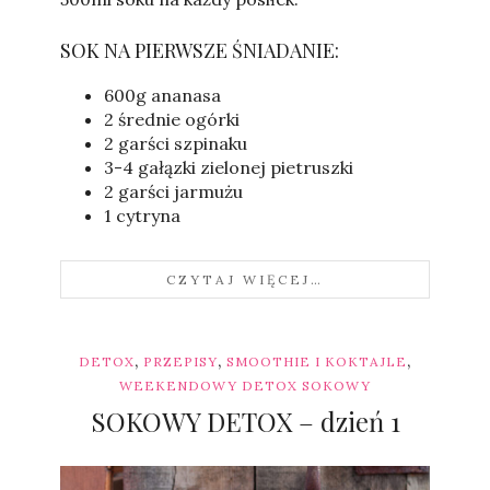
SOK NA PIERWSZE ŚNIADANIE:
600g ananasa
2 średnie ogórki
2 garści szpinaku
3-4 gałązki zielonej pietruszki
2 garści jarmużu
1 cytryna
CZYTAJ WIĘCEJ…
,
,
,
DETOX
PRZEPISY
SMOOTHIE I KOKTAJLE
WEEKENDOWY DETOX SOKOWY
SOKOWY DETOX – dzień 1