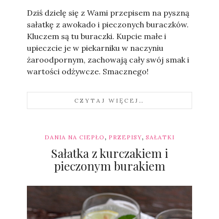
Dziś dzielę się z Wami przepisem na pyszną
sałatkę z awokado i pieczonych buraczków.
Kluczem są tu buraczki. Kupcie małe i
upieczcie je w piekarniku w naczyniu
żaroodpornym, zachowają cały swój smak i
wartości odżywcze. Smacznego!
CZYTAJ WIĘCEJ…
,
,
DANIA NA CIEPŁO
PRZEPISY
SAŁATKI
Sałatka z kurczakiem i
pieczonym burakiem