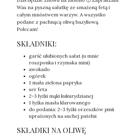
Dziś będzie znowu na zielono 🙂 Zapraszam
Was na pyszną sałatkę ze smażoną fetą i
całym mnóstwem warzyw. A wszystko
podane z pachnącą oliwą bazyliową.
Polecam!
SKŁADNIKI:
garść ulubionych sałat (u mnie
roszponka i rzymska mini)
awokado
ogórek
1 mała zielona papryka
ser feta
2-3 łyżki mąki kukurydzianej
1 łyżka masła klarowanego
do podania: 2-3 łyżki orzeszków pinii
uprażonych na suchej patelni
SKŁADIKI NA OLIWĘ