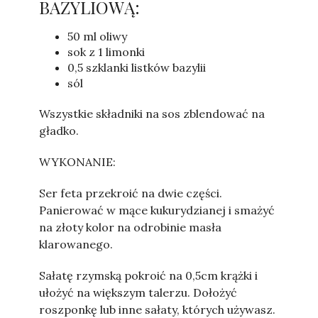
BAZYLIOWĄ:
50 ml oliwy
sok z 1 limonki
0,5 szklanki listków bazylii
sól
Wszystkie składniki na sos zblendować na
gładko.
WYKONANIE:
Ser feta przekroić na dwie części.
Panierować w mące kukurydzianej i smażyć
na złoty kolor na odrobinie masła
klarowanego.
Sałatę rzymską pokroić na 0,5cm krążki i
ułożyć na większym talerzu. Dołożyć
roszponkę lub inne sałaty, których używasz.