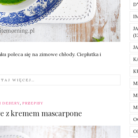
D
I
J
(1
J
ku poleca się na zimowe chłody. Cieplutka i
K
K
YTAJ WIĘCEJ…
M
M
,
 I DESERY
PRZEPISY
M
we z kremem mascarpone
O
O