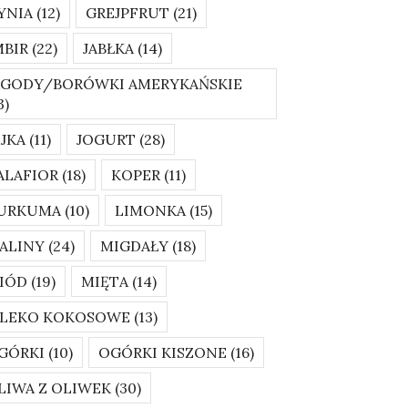
YNIA
(12)
GREJPFRUT
(21)
MBIR
(22)
JABŁKA
(14)
AGODY/BORÓWKI AMERYKAŃSKIE
3)
AJKA
(11)
JOGURT
(28)
ALAFIOR
(18)
KOPER
(11)
URKUMA
(10)
LIMONKA
(15)
ALINY
(24)
MIGDAŁY
(18)
IÓD
(19)
MIĘTA
(14)
LEKO KOKOSOWE
(13)
GÓRKI
(10)
OGÓRKI KISZONE
(16)
LIWA Z OLIWEK
(30)