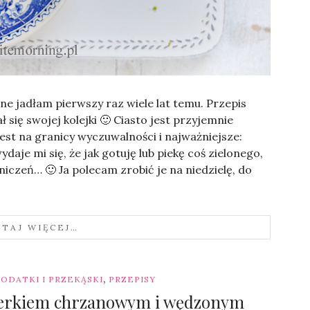
 jadłam pierwszy raz wiele lat temu. Przepis
 się swojej kolejki 🙂 Ciasto jest przyjemnie
est na granicy wyczuwalności i najważniejsze:
daje mi się, że jak gotuję lub piekę coś zielonego,
niczeń… 🙂 Ja polecam zrobić je na niedzielę, do
YTAJ WIĘCEJ…
,
ODATKI I PRZEKĄSKI
PRZEPISY
 serkiem chrzanowym i wędzonym