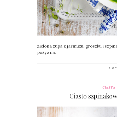
Sylwia
Zielona zupa z jarmużu, groszku i szpina
pożywna.
CZ
CIASTA
Ciasto szpinako