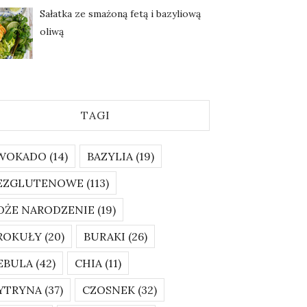
Sałatka ze smażoną fetą i bazyliową
oliwą
TAGI
WOKADO
(14)
BAZYLIA
(19)
EZGLUTENOWE
(113)
OŻE NARODZENIE
(19)
ROKUŁY
(20)
BURAKI
(26)
EBULA
(42)
CHIA
(11)
YTRYNA
(37)
CZOSNEK
(32)