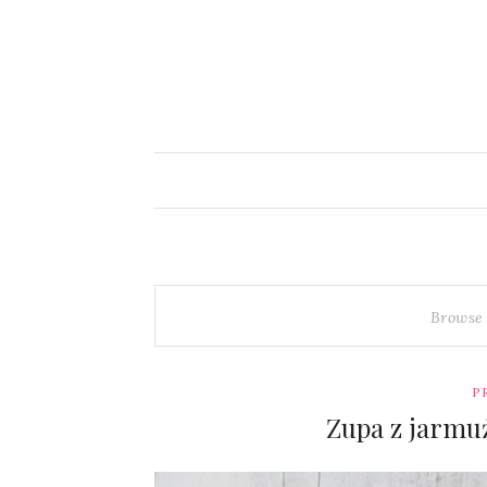
Browse
P
Zupa z jarmuż