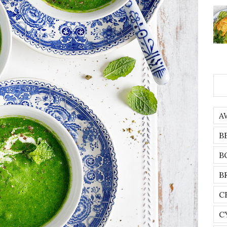
A
B
B
B
C
C