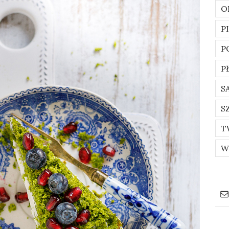
O
P
P
P
S
S
T
W