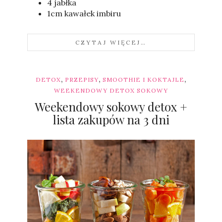
4 jabłka
1cm kawałek imbiru
CZYTAJ WIĘCEJ…
,
,
,
DETOX
PRZEPISY
SMOOTHIE I KOKTAJLE
WEEKENDOWY DETOX SOKOWY
Weekendowy sokowy detox +
lista zakupów na 3 dni