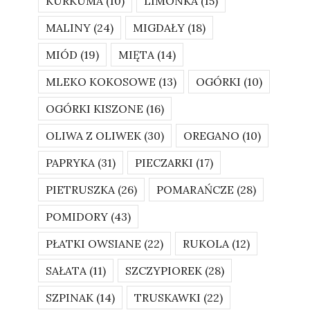
KURKUMA
(10)
LIMONKA
(15)
MALINY
(24)
MIGDAŁY
(18)
MIÓD
(19)
MIĘTA
(14)
MLEKO KOKOSOWE
(13)
OGÓRKI
(10)
OGÓRKI KISZONE
(16)
OLIWA Z OLIWEK
(30)
OREGANO
(10)
PAPRYKA
(31)
PIECZARKI
(17)
PIETRUSZKA
(26)
POMARAŃCZE
(28)
POMIDORY
(43)
PŁATKI OWSIANE
(22)
RUKOLA
(12)
SAŁATA
(11)
SZCZYPIOREK
(28)
SZPINAK
(14)
TRUSKAWKI
(22)