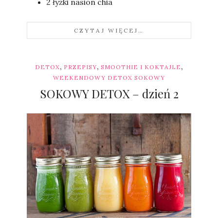
2 łyżki nasion chia
CZYTAJ WIĘCEJ…
,
,
,
DETOX
PRZEPISY
SMOOTHIE I KOKTAJLE
WEEKENDOWY DETOX SOKOWY
SOKOWY DETOX – dzień 2