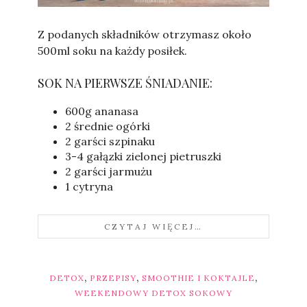
Sylwia
Z podanych składników otrzymasz około
500ml soku na każdy posiłek.
SOK NA PIERWSZE ŚNIADANIE:
600g ananasa
2 średnie ogórki
2 garści szpinaku
3-4 gałązki zielonej pietruszki
2 garści jarmużu
1 cytryna
CZYTAJ WIĘCEJ…
,
,
,
DETOX
PRZEPISY
SMOOTHIE I KOKTAJLE
WEEKENDOWY DETOX SOKOWY