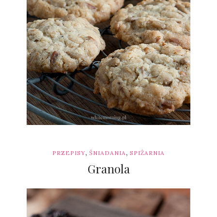
,
,
PRZEPISY
ŚNIADANIA
SPIŻARNIA
Granola