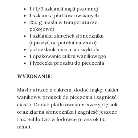
1 i 1/3 szklanki mąki pszennej
1 szklanka płatków owsianych
250 g masła w temperaturze
pokojowej
1 szklanka ziarenek słonecznika
(uprażyć na patelni na złoto)
pół szklanki cukru lub ksylitolu
1 opakowanie cukru waniliowego
1 łyżeczka proszku do pieczenia
WYKONANIE:
Masło utrzeć z cukrem, dodać mąkę, cukier
waniliowy, proszek do pieczenia i zagnieść
ciasto. Dodać płatki owsiane, szczyptę soli
oraz ziarna słonecznika i zagnieść jeszcze
raz. Schłodzić w lodówce przez ok 60
minut.