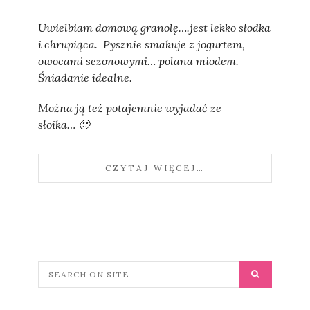
Sylwia
Uwielbiam domową granolę….jest lekko słodka
i chrupiąca. Pysznie smakuje z jogurtem,
owocami sezonowymi… polana miodem.
Śniadanie idealne.
Można ją też potajemnie wyjadać ze
słoika… 🙂
CZYTAJ WIĘCEJ…