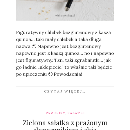
Sylwia
Figuratywny chlebek bezglutenowy z kaszą
quinoa… taki mały chlebek a taka długa
nazwa 🙂 Napewno jest bezglutenowy,
napewno jest z kaszą quinoa… no i napewno
jest figuratywny. Tzn. taki zgrabniutki… jak
go ładnie „uklepiecie” to właśnie taki będzie
po upieczeniu 🙂 Powodzenia!
CZYTAJ WIĘCEJ…
,
PRZEPISY
SAŁATKI
Zielona sałatka z prażonym