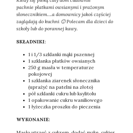
Kiedy się pieką cały dom cudownie
pachnie płatkami owsianymi i prażonym
słonecznikiem….a domownicy jakoś częściej
zaglądają do kuchni 🙂 Polecam dla dzieci do
szkoły lub do porannej kawy.
SKŁADNIKI:
1 i 1/3 szklanki mąki pszennej
1 szklanka płatków owsianych
250 g masła w temperaturze
pokojowej
1 szklanka ziarenek słonecznika
(uprażyć na patelni na złoto)
pół szklanki cukru lub ksylitolu
1 opakowanie cukru waniliowego
1 łyżeczka proszku do pieczenia
WYKONANIE:
Masło utrzeć z cukrem, dodać mąkę, cukier