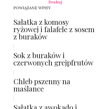
Drukuj
POWIĄZANE WPISY
Sałatka z komosy
ryżowej i falafele z sosem
z buraków
Sok z buraków i
czerwonych grejpfrutów
Chleb pszenny na
maślance
Sałatka z awokado i