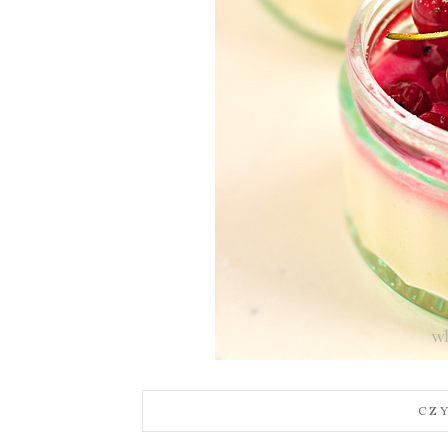
Sylwia
CZ