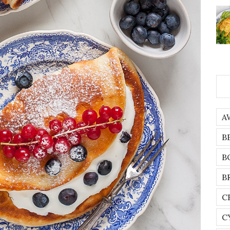
A
B
B
B
C
C