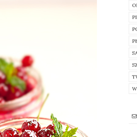
O
P
P
P
S
S
T
W