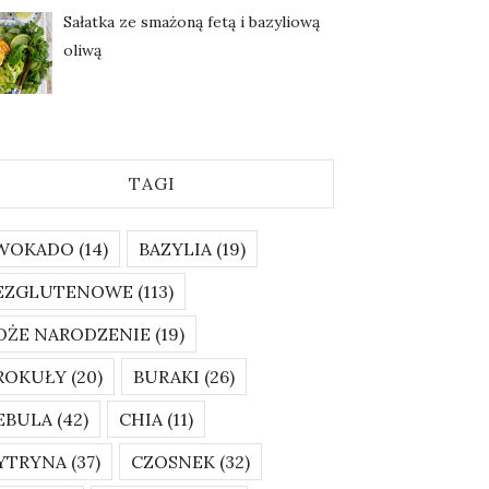
Sałatka ze smażoną fetą i bazyliową
oliwą
TAGI
WOKADO
(14)
BAZYLIA
(19)
EZGLUTENOWE
(113)
OŻE NARODZENIE
(19)
ROKUŁY
(20)
BURAKI
(26)
EBULA
(42)
CHIA
(11)
YTRYNA
(37)
CZOSNEK
(32)