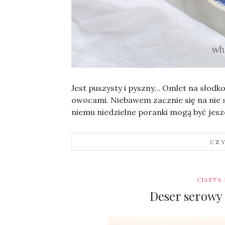
Sylwia
Jest puszysty i pyszny… Omlet na słodk
owocami. Niebawem zacznie się na nie s
niemu niedzielne poranki mogą być jes
CZ
CIASTA
Deser serowy