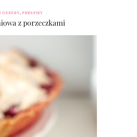
,
 I DESERY
PRZEPISY
niowa z porzeczkami