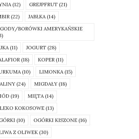
YNIA
(12)
GREJPFRUT
(21)
MBIR
(22)
JABŁKA
(14)
AGODY/BORÓWKI AMERYKAŃSKIE
3)
AJKA
(11)
JOGURT
(28)
ALAFIOR
(18)
KOPER
(11)
URKUMA
(10)
LIMONKA
(15)
ALINY
(24)
MIGDAŁY
(18)
IÓD
(19)
MIĘTA
(14)
LEKO KOKOSOWE
(13)
GÓRKI
(10)
OGÓRKI KISZONE
(16)
LIWA Z OLIWEK
(30)