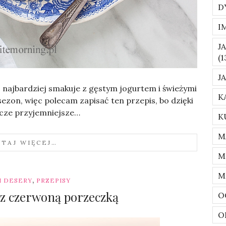
D
I
J
(1
J
o najbardziej smakuje z gęstym jogurtem i świeżymi
K
ezon, więc polecam zapisać ten przepis, bo dzięki
zcze przyjemniejsze…
K
M
YTAJ WIĘCEJ…
M
M
,
 I DESERY
PRZEPISY
 z czerwoną porzeczką
O
O