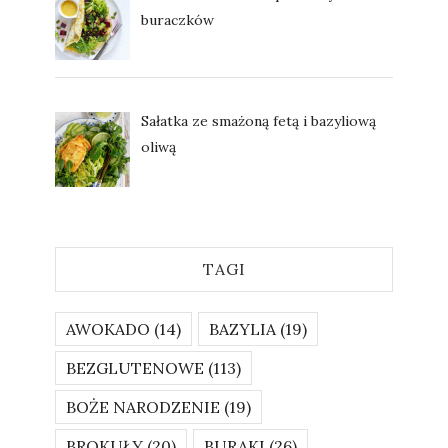
buraczków
Sałatka ze smażoną fetą i bazyliową
oliwą
TAGI
AWOKADO
(14)
BAZYLIA
(19)
BEZGLUTENOWE
(113)
BOŻE NARODZENIE
(19)
BROKUŁY
(20)
BURAKI
(26)