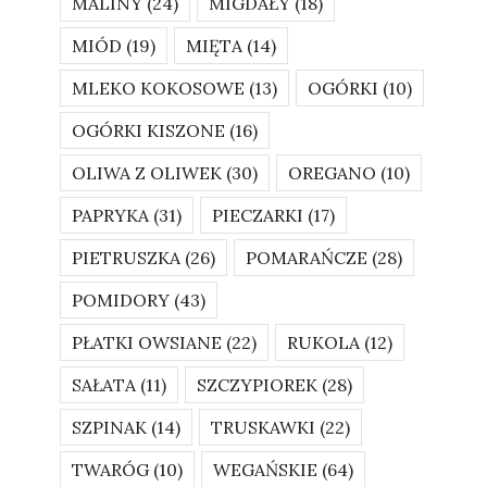
MALINY
(24)
MIGDAŁY
(18)
MIÓD
(19)
MIĘTA
(14)
MLEKO KOKOSOWE
(13)
OGÓRKI
(10)
OGÓRKI KISZONE
(16)
OLIWA Z OLIWEK
(30)
OREGANO
(10)
PAPRYKA
(31)
PIECZARKI
(17)
PIETRUSZKA
(26)
POMARAŃCZE
(28)
POMIDORY
(43)
PŁATKI OWSIANE
(22)
RUKOLA
(12)
SAŁATA
(11)
SZCZYPIOREK
(28)
SZPINAK
(14)
TRUSKAWKI
(22)
TWARÓG
(10)
WEGAŃSKIE
(64)