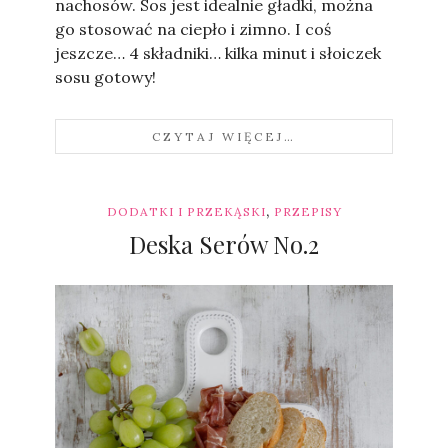
nachosów. Sos jest idealnie gładki, można
go stosować na ciepło i zimno. I coś
jeszcze… 4 składniki… kilka minut i słoiczek
sosu gotowy!
CZYTAJ WIĘCEJ…
,
DODATKI I PRZEKĄSKI
PRZEPISY
Deska Serów No.2