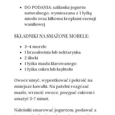
DO PODANIA: szklanka jogurtu
naturalnego, wymieszana z 1 łyżką
miodu oraz kilkoma kroplami esensji
waniliowej
SKŁADNIKI NA SMAŻONE MORELE:
3-4 morele
1 brzoskwinia lub nektarynka
2 śliwki
1 łyżka masła klarowanego
1 łyżka cukru lub ksylitolu
Owoce umyć, wypestkować i pokroić na
mniejsze kawałki. Na patelni rozgrzać
masło, wrzucić owoce, posypać cukrem i
smażyć 5-7 minut.
Naleśniki smarować jogurtem, podawać z