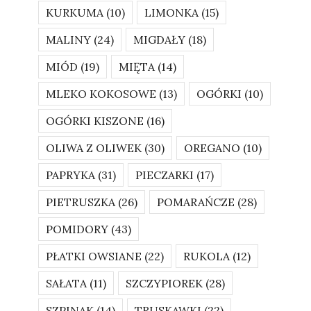
KURKUMA
(10)
LIMONKA
(15)
MALINY
(24)
MIGDAŁY
(18)
MIÓD
(19)
MIĘTA
(14)
MLEKO KOKOSOWE
(13)
OGÓRKI
(10)
OGÓRKI KISZONE
(16)
OLIWA Z OLIWEK
(30)
OREGANO
(10)
PAPRYKA
(31)
PIECZARKI
(17)
PIETRUSZKA
(26)
POMARAŃCZE
(28)
POMIDORY
(43)
PŁATKI OWSIANE
(22)
RUKOLA
(12)
SAŁATA
(11)
SZCZYPIOREK
(28)
SZPINAK
(14)
TRUSKAWKI
(22)