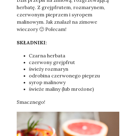
Dziś przepis na zimową, rozgrzewającą
herbatę. Z grejpfrutem, rozmarynem,
czerwonym pieprzem i syropem
malinowym. Jak znalazł na zimowe
wieczory 🙂 Polecam!
SKŁADNIKI:
Czarna herbata
czerwony grejpfrut
świeży rozmaryn
odrobina czerwonego pieprzu
syrop malinowy
świeże maliny (lub mrożone)
Smacznego!