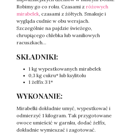
Robimy go co roku. Czasami z
różowych
mirabelek
, czasami z żółtych. Smakuje i
wygląda cudnie w obu wersjach.
Szczególnie na pajdzie świeżego,
chrupiącego chlebka lub waniliowych
racuszkach…
SKŁADNIKI:
1 kg wypestkowanych mirabelek
0,3 kg cukru* lub ksylitolu
1 żelfix 3:1*
WYKONANIE:
Mirabelki dokładnie umyć, wypestkować i
odmierzyć 1 kilogram. Tak przygotowane
owoce umieścić w garnku, dodać żelfix,
dokładnie wymieszać i zagotować.