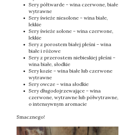
Sery półtwarde – wina czerwone, białe
wytrawne
Sery świeże niesolone – wina białe,
lekkie
Sery świeże solone – wina czerwone,
lekkie
Sery z porostem białej pleśni – wina
białe i różowe
Sery z przerostem niebieskiej pleśni –
wina białe, słodkie
Sery kozie – wina białe lub czerwone
wytrawne
Sery owcze – wina słodkie
Sery długodojrzewające – wina
czerwone, wytrawne lub półwytrawne,
o intensywnym aromacie
Smacznego!