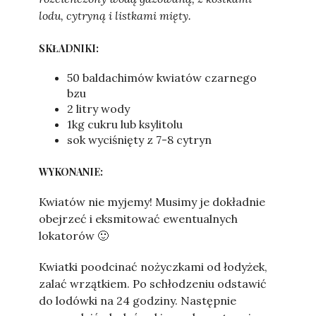
lodu, cytryną i listkami mięty.
SKŁADNIKI:
50 baldachimów kwiatów czarnego
bzu
2 litry wody
1kg cukru lub ksylitolu
sok wyciśnięty z 7-8 cytryn
WYKONANIE:
Kwiatów nie myjemy! Musimy je dokładnie
obejrzeć i eksmitować ewentualnych
lokatorów 🙂
Kwiatki poodcinać nożyczkami od łodyżek,
zalać wrzątkiem. Po schłodzeniu odstawić
do lodówki na 24 godziny. Następnie