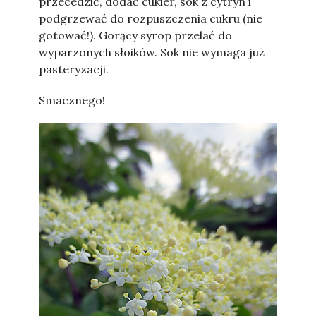
przecedzić, dodać cukier, sok z cytryn i
podgrzewać do rozpuszczenia cukru (nie
gotować!). Gorący syrop przelać do
wyparzonych słoików. Sok nie wymaga już
pasteryzacji.
Smacznego!