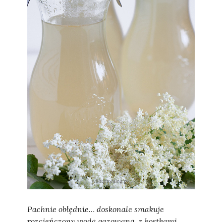
Sylwia
Pachnie obłędnie… doskonale smakuje
rozcieńczony wodą gazowaną, z kostkami