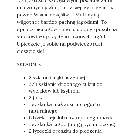
Jeśli jesteście szczęśliwymi posiadaczami
mrożonych jagód, to dzisiejszy przepis na
pewno Was uszczęśliwi… Muffiny są
wilgotne i bardzo pachną jagodami. To
oprócz pierogów – mój ulubiony sposób na
smakowite spożycie mrożonych jagód.
Upieczcie je sobie na podwieczorek i
cieszcie się!
SKŁADNIKI:
2 szklanki mąki pszennej
3/4 szklanki drobnego cukru do
wypieków lub ksylitolu
2 jajka
1 szklanka maślanki lub jogurtu
naturalnego
6 łyżek oleju lub roztopionego masła
1 szklanka jagód (mogą być mrożone)
2 łyżeczki proszku do pieczenia