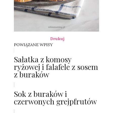
Drukuj
POWIĄZANE WPISY
Sałatka z komosy
ryżowej i falafele z sosem
z buraków
Sok z buraków i
czerwonych grejpfrutów