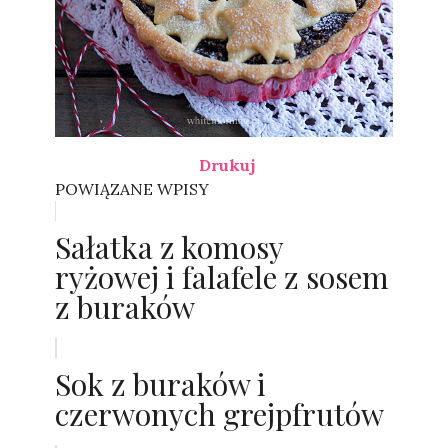
Drukuj
POWIĄZANE WPISY
Sałatka z komosy
ryżowej i falafele z sosem
z buraków
Sok z buraków i
czerwonych grejpfrutów