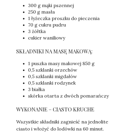
300 g mąki pszennej
250 g masła
1 łyżeczka proszku do pieczenia
70 g cukru pudru
3 żółtka
cukier waniliowy
SKŁADNIKI NA MASĘ MAKOWĄ:
1 puszka masy makowej 850 g
0,5 szklanki orzechów
0,5 szklanki migdałów
0,5 szklanki rodzynek
3 białka
skórka otarta z dwóch pomarańczy
WYKONANIE – CIASTO KRUCHE
Wszystkie składniki zagnieść na jednolite
ciasto i włożyć do lodówki na 60 minut.