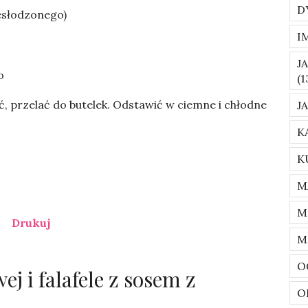
D
esłodzonego)
I
J
o
(1
ć, przelać do butelek. Odstawić w ciemne i chłodne
J
K
K
M
M
Drukuj
M
O
j i falafele z sosem z
O