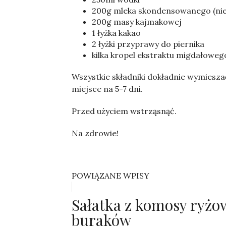
200g mleka skondensowanego (ni
200g masy kajmakowej
1 łyżka kakao
2 łyżki przyprawy do piernika
kilka kropel ekstraktu migdałoweg
Wszystkie składniki dokładnie wymiesza
miejsce na 5-7 dni.
Przed użyciem wstrząsnąć.
Na zdrowie!
POWIĄZANE WPISY
Sałatka z komosy ryżowe
buraków