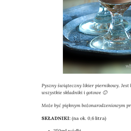
Sylwia
Pyszny świąteczny likier piernikowy. Jes
wszystkie składniki i gotowe 🙂
Może być pięknym bożonarodzeniowym prez
SKŁADNIKI:
(na ok. 0,6 litra)
250ml wódki