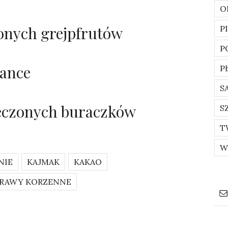
O
onych grejpfrutów
P
P
lance
P
S
ieczonych buraczków
S
T
W
NIE
KAJMAK
KAKAO
PRAWY KORZENNE