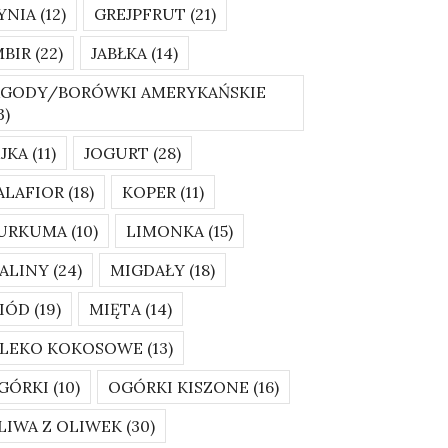
YNIA
(12)
GREJPFRUT
(21)
MBIR
(22)
JABŁKA
(14)
AGODY/BORÓWKI AMERYKAŃSKIE
3)
AJKA
(11)
JOGURT
(28)
ALAFIOR
(18)
KOPER
(11)
URKUMA
(10)
LIMONKA
(15)
ALINY
(24)
MIGDAŁY
(18)
IÓD
(19)
MIĘTA
(14)
LEKO KOKOSOWE
(13)
GÓRKI
(10)
OGÓRKI KISZONE
(16)
LIWA Z OLIWEK
(30)