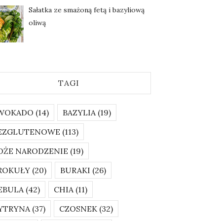
Sałatka ze smażoną fetą i bazyliową
oliwą
TAGI
WOKADO
(14)
BAZYLIA
(19)
EZGLUTENOWE
(113)
OŻE NARODZENIE
(19)
ROKUŁY
(20)
BURAKI
(26)
EBULA
(42)
CHIA
(11)
YTRYNA
(37)
CZOSNEK
(32)