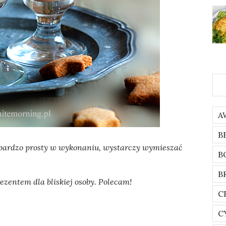
A
B
t bardzo prosty w wykonaniu, wystarczy wymieszać
B
B
entem dla bliskiej osoby. Polecam!
C
C