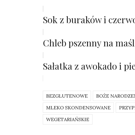
Sok z buraków i czerw
Chleb pszenny na maś
Sałatka z awokado i p
BEZGLUTENOWE
BOŻE NARODZE
MLEKO SKONDENSOWANE
PRZY
WEGETARIAŃSKIE