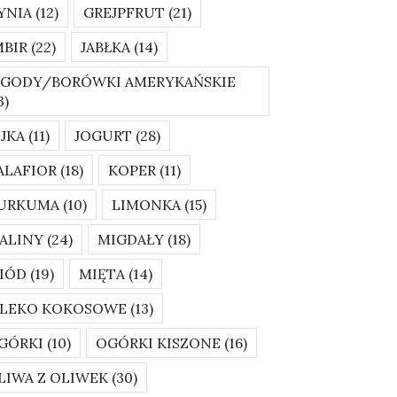
YNIA
(12)
GREJPFRUT
(21)
MBIR
(22)
JABŁKA
(14)
AGODY/BORÓWKI AMERYKAŃSKIE
3)
AJKA
(11)
JOGURT
(28)
ALAFIOR
(18)
KOPER
(11)
URKUMA
(10)
LIMONKA
(15)
ALINY
(24)
MIGDAŁY
(18)
IÓD
(19)
MIĘTA
(14)
LEKO KOKOSOWE
(13)
GÓRKI
(10)
OGÓRKI KISZONE
(16)
LIWA Z OLIWEK
(30)