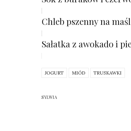
Chleb pszenny na maś
Sałatka z awokado i p
JOGURT
MIÓD
TRUSKAWKI
SYLWIA