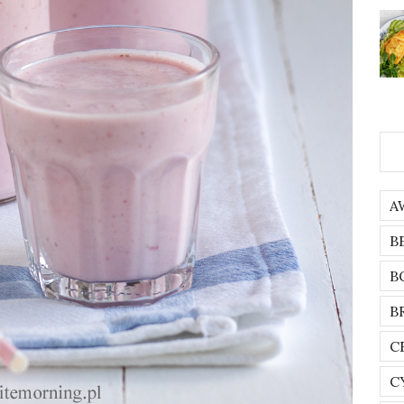
A
B
B
B
C
C