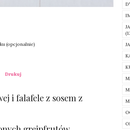
D
I
J
(1
ku (opcjonalnie)
J
K
K
Drukuj
M
M
j i falafele z sosem z
M
O
O
onych grejpfrutów