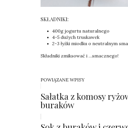
Sylwia
SKŁADNIKI:
400g jogurtu naturalnego
4-5 dużych truskawek
2-3 łyżki miodku o neutralnym sma
Składniki zmiksować i …smacznego!
POWIĄZANE WPISY
Sałatka z komosy ryżowe
buraków
Sok z buraków i czerw