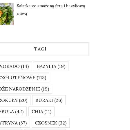
Sałatka ze smażoną fetą i bazyliową
oliwą
TAGI
WOKADO
(14)
BAZYLIA
(19)
EZGLUTENOWE
(113)
OŻE NARODZENIE
(19)
ROKUŁY
(20)
BURAKI
(26)
EBULA
(42)
CHIA
(11)
YTRYNA
(37)
CZOSNEK
(32)