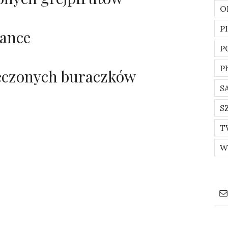
O
P
lance
P
P
ieczonych buraczków
S
S
T
W