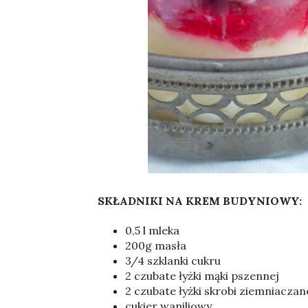
Sylwia
SKŁADNIKI NA KREM BUDYNIOWY:
0,5 l mleka
200g masła
3/4 szklanki cukru
2 czubate łyżki mąki pszennej
2 czubate łyżki skrobi ziemniaczan
cukier waniliowy