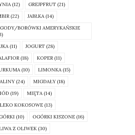
YNIA
(12)
GREJPFRUT
(21)
MBIR
(22)
JABŁKA
(14)
AGODY/BORÓWKI AMERYKAŃSKIE
3)
AJKA
(11)
JOGURT
(28)
ALAFIOR
(18)
KOPER
(11)
URKUMA
(10)
LIMONKA
(15)
ALINY
(24)
MIGDAŁY
(18)
IÓD
(19)
MIĘTA
(14)
LEKO KOKOSOWE
(13)
GÓRKI
(10)
OGÓRKI KISZONE
(16)
LIWA Z OLIWEK
(30)