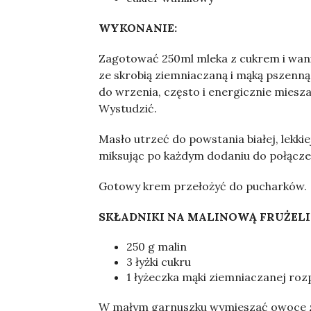
WYKONANIE:
Zagotować 250ml mleka z cukrem i wani
ze skrobią ziemniaczaną i mąką pszenn
do wrzenia, często i energicznie mieszaj
Wystudzić.
Masło utrzeć do powstania białej, lekk
miksując po każdym dodaniu do połącze
Gotowy krem przełożyć do pucharków.
SKŁADNIKI NA MALINOWĄ FRUŻELI
250 g malin
3 łyżki cukru
1 łyżeczka mąki ziemniaczanej ro
W małym garnuszku wymieszać owoce z c