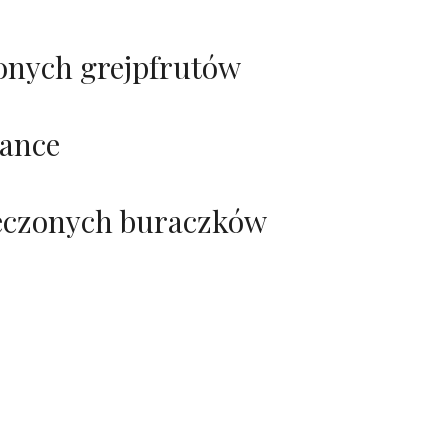
onych grejpfrutów
lance
ieczonych buraczków