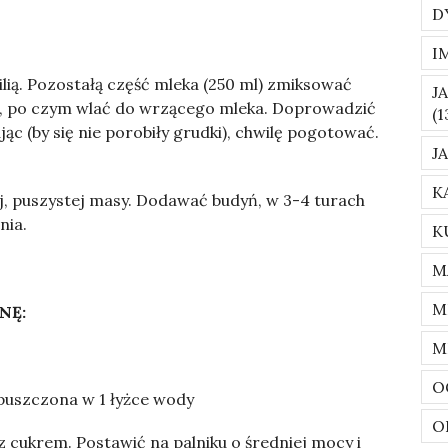
D
I
lią. Pozostałą część mleka (250 ml) zmiksować
J
ą, po czym wlać do wrzącego mleka. Doprowadzić
(1
ąc (by się nie porobiły grudki), chwilę pogotować.
J
K
iej, puszystej masy. Dodawać budyń, w 3-4 turach
nia.
K
M
M
NĘ:
M
O
zpuszczona w 1 łyżce wody
O
ukrem. Postawić na palniku o średniej mocy i