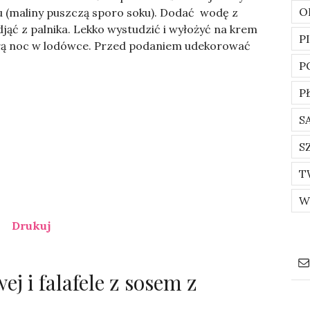
O
 (maliny puszczą sporo soku). Dodać wodę z
ąć z palnika. Lekko wystudzić i wyłożyć na krem
P
całą noc w lodówce. Przed podaniem udekorować
P
P
S
S
T
W
Drukuj
j i falafele z sosem z