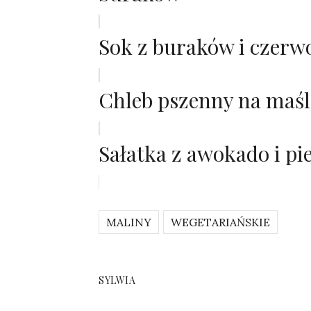
Sok z buraków i czerw
Chleb pszenny na maś
Sałatka z awokado i p
MALINY
WEGETARIAŃSKIE
SYLWIA