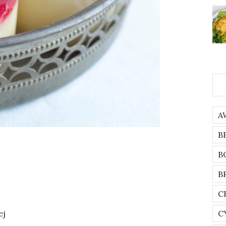
A
B
B
B
C
ej
C