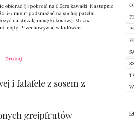
O
e obierać!!) i pokroić na 0,5cm kawałki. Następnie
ło 5-7 minut podsmażać na suchej patelni.
P
łożyć na stężałą masę kokosową. Można
ami mięty. Przechowywać w lodówce.
P
P
S
Drukuj
S
T
j i falafele z sosem z
W
onych grejpfrutów