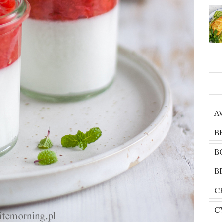
A
B
B
B
C
C