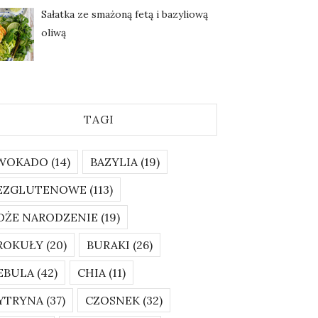
Sałatka ze smażoną fetą i bazyliową
oliwą
TAGI
WOKADO
(14)
BAZYLIA
(19)
EZGLUTENOWE
(113)
OŻE NARODZENIE
(19)
ROKUŁY
(20)
BURAKI
(26)
EBULA
(42)
CHIA
(11)
YTRYNA
(37)
CZOSNEK
(32)