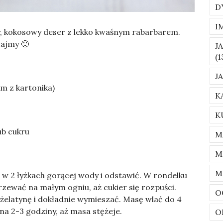
D
I
y, kokosowy deser z lekko kwaśnym rabarbarem.
tajmy 🙂
J
(1
J
m z kartonika)
K
K
lub cukru
M
M
M
ć w 2 łyżkach gorącej wody i odstawić. W rondelku
rzewać na małym ogniu, aż cukier się rozpuści.
O
żelatynę i dokładnie wymieszać. Masę wlać do 4
 na 2-3 godziny, aż masa stężeje.
O