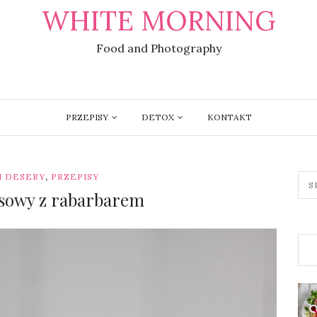
WHITE MORNING
Food and Photography
PRZEPISY
DETOX
KONTAKT
,
 I DESERY
PRZEPISY
osowy z rabarbarem