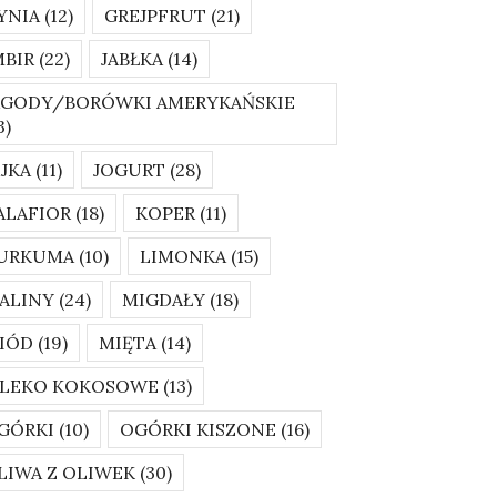
YNIA
(12)
GREJPFRUT
(21)
MBIR
(22)
JABŁKA
(14)
AGODY/BORÓWKI AMERYKAŃSKIE
3)
AJKA
(11)
JOGURT
(28)
ALAFIOR
(18)
KOPER
(11)
URKUMA
(10)
LIMONKA
(15)
ALINY
(24)
MIGDAŁY
(18)
IÓD
(19)
MIĘTA
(14)
LEKO KOKOSOWE
(13)
GÓRKI
(10)
OGÓRKI KISZONE
(16)
LIWA Z OLIWEK
(30)