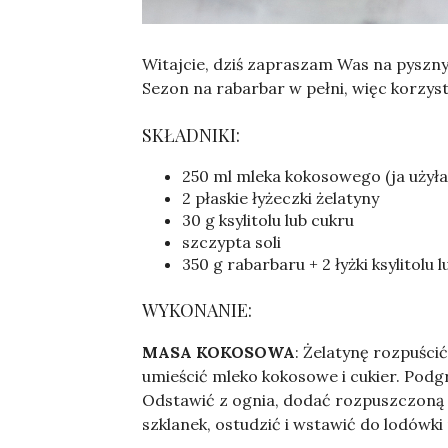
Sylwia
Witajcie, dziś zapraszam Was na pyszn
Sezon na rabarbar w pełni, więc korzys
SKŁADNIKI:
250 ml mleka kokosowego (ja użyła
2 płaskie łyżeczki żelatyny
30 g ksylitolu lub cukru
szczypta soli
350 g rabarbaru + 2 łyżki ksylitolu 
WYKONANIE:
MASA KOKOSOWA
: Żelatynę rozpuści
umieścić mleko kokosowe i cukier. Podg
Odstawić z ognia, dodać rozpuszczoną 
szklanek, ostudzić i wstawić do lodówki