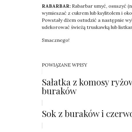
RABARBAR:
Rabarbar umyć, osuszyć (ni
wymieszać z cukrem lub ksylitolem i oko
Powstały dżem ostudzić a następnie wy
udekorować świeżą truskawką lub listk
Smacznego!
POWIĄZANE WPISY
Sałatka z komosy ryżowe
buraków
Sok z buraków i czerw