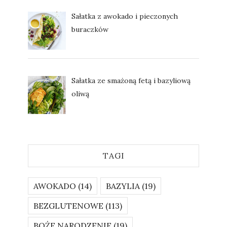
Sałatka z awokado i pieczonych
buraczków
Sałatka ze smażoną fetą i bazyliową
oliwą
TAGI
AWOKADO
(14)
BAZYLIA
(19)
BEZGLUTENOWE
(113)
BOŻE NARODZENIE
(19)