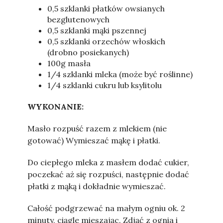
0,5 szklanki płatków owsianych
bezglutenowych
0,5 szklanki mąki pszennej
0,5 szklanki orzechów włoskich
(drobno posiekanych)
100g masła
1/4 szklanki mleka (może być roślinne)
1/4 szklanki cukru lub ksylitolu
WYKONANIE:
Masło rozpuść razem z mlekiem (nie
gotować) Wymieszać mąkę i płatki.
Do ciepłego mleka z masłem dodać cukier,
poczekać aż się rozpuści, następnie dodać
płatki z mąką i dokładnie wymieszać.
Całość podgrzewać na małym ogniu ok. 2
minuty, ciągle mieszając. Zdjąć z ognia i